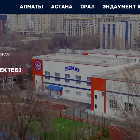
Алматы
Астана
Орал
Эндаумент 
ҚОҒАМ
ектебі