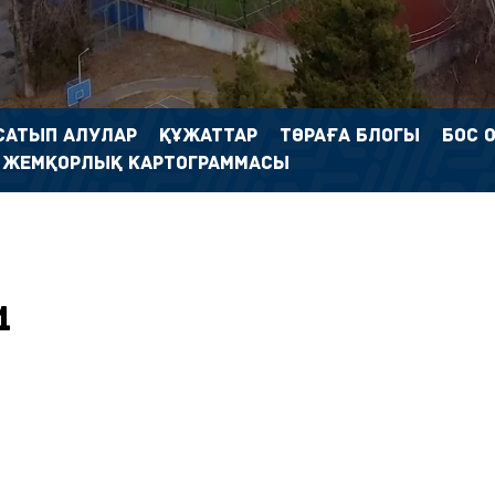
САТЫП АЛУЛАР
ҚҰЖАТТАР
ТӨРАҒА БЛОГЫ
БОС 
 ЖЕМҚОРЛЫҚ КАРТОГРАММАСЫ
1