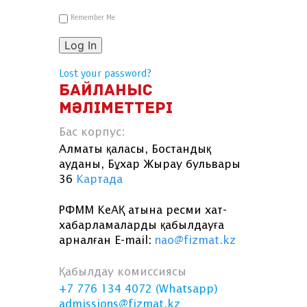
Remember Me
Log In
Lost your password?
БАЙЛАНЫС
МӘЛІМЕТТЕРІ
Бас корпус:
Алматы қаласы, Бостандық
ауданы, Бұхар Жырау бульвары
36
Картада
РФММ КеАҚ атына ресми хат-
хабарламаларды қабылдауға
арналған E-mail:
nao@fizmat.kz
Қабылдау комиссиясы
+7 776 134 4072 (Whatsapp)
admissions@fizmat.kz