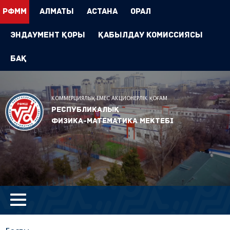
РФММ
Алматы
Астана
Орал
Эндаумент Қоры
Қабылдау комиссиясы
БАҚ
КОММЕРЦИЯЛЫҚ ЕМЕС АКЦИОНЕРЛІК ҚОҒАМ
Республикалық
физика-математика мектебі