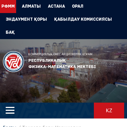
РФММ
Алматы
Астана
Орал
Эндаумент Қоры
Қабылдау комиссиясы
БАҚ
КОММЕРЦИЯЛЫҚ ЕМЕС АКЦИОНЕРЛІК ҚОҒАМ
Республикалық
физика-математика мектебі
KZ