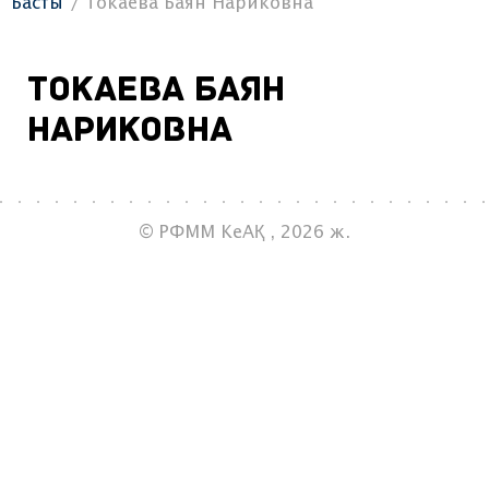
Басты
Токаева Баян Нариковна
Токаева Баян
Нариковна
© РФММ КеАҚ , 2026 ж.