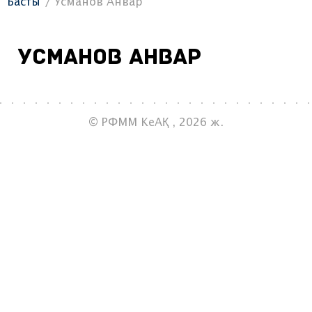
Басты
Усманов Анвар
Усманов Анвар
© РФММ КеАҚ , 2026 ж.