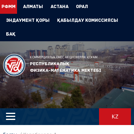
РФММ
Алматы
Астана
Орал
Эндаумент Қоры
Қабылдау комиссиясы
БАҚ
КОММЕРЦИЯЛЫҚ ЕМЕС АКЦИОНЕРЛІК ҚОҒАМ
Республикалық
физика-математика мектебі
KZ