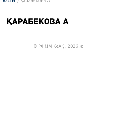
Басты
Қарабекова А
Қарабекова А
© РФММ КеАҚ , 2026 ж.