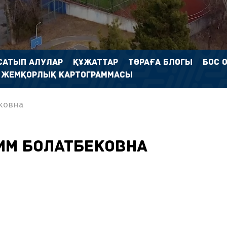
САТЫП АЛУЛАР
ҚҰЖАТТАР
ТӨРАҒА БЛОГЫ
БОС 
 ЖЕМҚОРЛЫҚ КАРТОГРАММАСЫ
ковна
им Болатбековна