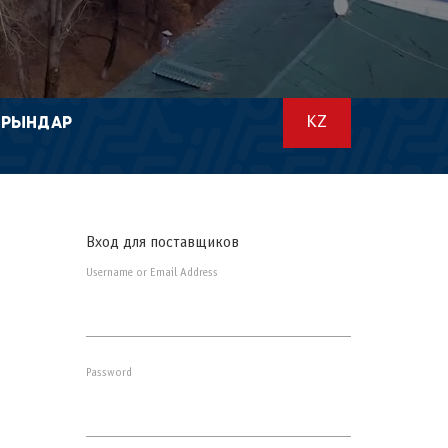
ОРЫНДАР
KZ
Вход для поставщиков
Username or Email Address
Password