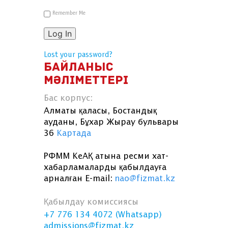
Remember Me
Log In
Lost your password?
БАЙЛАНЫС
МӘЛІМЕТТЕРІ
Бас корпус:
Алматы қаласы, Бостандық
ауданы, Бұхар Жырау бульвары
36
Картада
РФММ КеАҚ атына ресми хат-
хабарламаларды қабылдауға
арналған E-mail:
nao@fizmat.kz
Қабылдау комиссиясы
+7 776 134 4072 (Whatsapp)
admissions@fizmat.kz