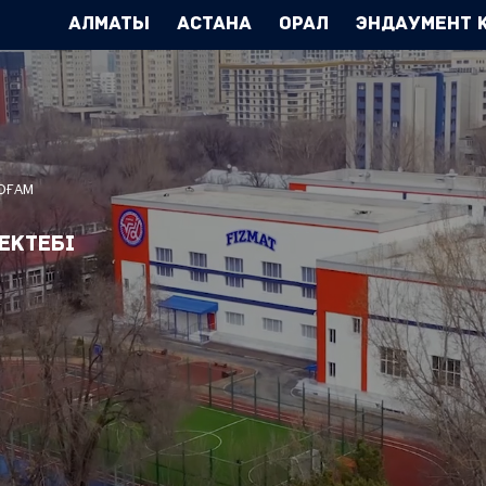
Алматы
Астана
Орал
Эндаумент 
ҚОҒАМ
ектебі