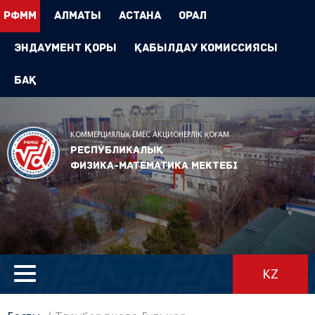
РФММ
Алматы
Астана
Орал
Эндаумент Қоры
Қабылдау комиссиясы
БАҚ
КОММЕРЦИЯЛЫҚ ЕМЕС АКЦИОНЕРЛІК ҚОҒАМ
Республикалық
физика-математика мектебі
KZ