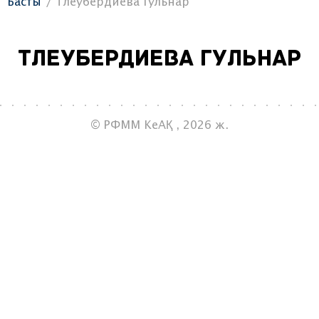
Басты
Тлеубердиева Гульнар
Тлеубердиева Гульнар
© РФММ КеАҚ , 2026 ж.