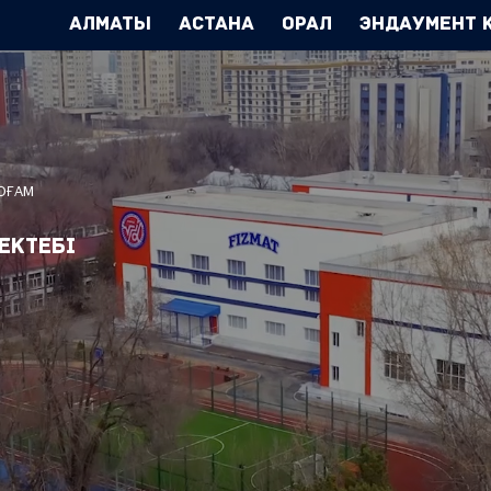
Алматы
Астана
Орал
Эндаумент 
ҚОҒАМ
ектебі