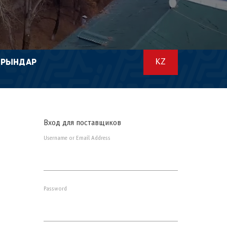
ОРЫНДАР
KZ
Вход для поставщиков
Username or Email Address
Password