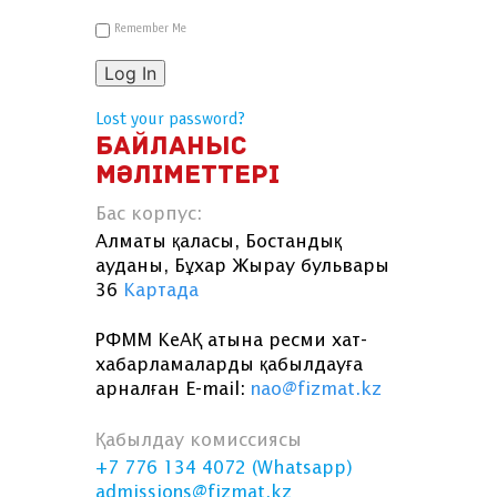
Remember Me
Log In
Lost your password?
БАЙЛАНЫС
МӘЛІМЕТТЕРІ
Бас корпус:
Алматы қаласы, Бостандық
ауданы, Бұхар Жырау бульвары
36
Картада
РФММ КеАҚ атына ресми хат-
хабарламаларды қабылдауға
арналған E-mail:
nao@fizmat.kz
Қабылдау комиссиясы
+7 776 134 4072 (Whatsapp)
admissions@fizmat.kz