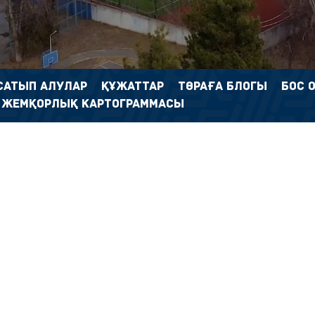
САТЫП АЛУЛАР
ҚҰЖАТТАР
ТӨРАҒА БЛОГЫ
БОС 
 ЖЕМҚОРЛЫҚ КАРТОГРАММАСЫ