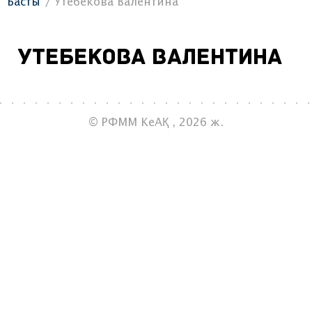
Басты
Утебекова Валентина
Утебекова Валентина
© РФММ КеАҚ , 2026 ж.