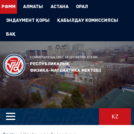
РФММ
Алматы
Астана
Орал
Эндаумент Қоры
Қабылдау комиссиясы
БАҚ
КОММЕРЦИЯЛЫҚ ЕМЕС АКЦИОНЕРЛІК ҚОҒАМ
Республикалық
физика-математика мектебі
KZ