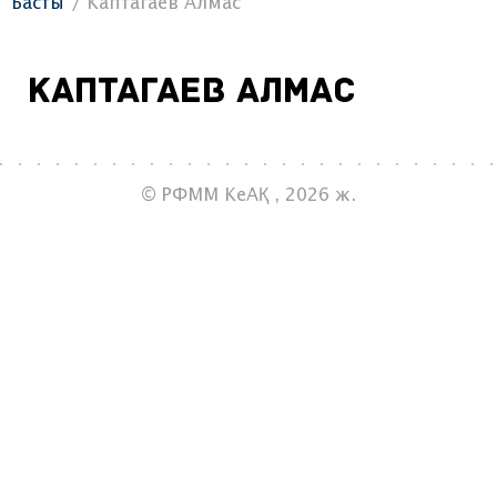
Басты
Каптагаев Алмас
Каптагаев Алмас
© РФММ КеАҚ , 2026 ж.