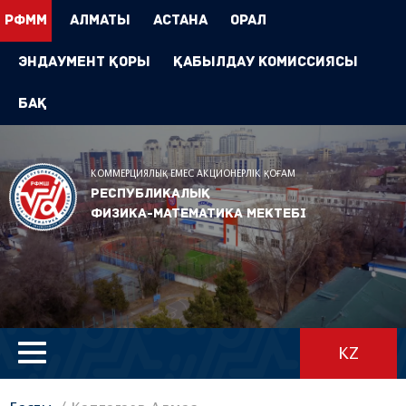
РФММ
Алматы
Астана
Орал
Эндаумент Қоры
Қабылдау комиссиясы
БАҚ
КОММЕРЦИЯЛЫҚ ЕМЕС АКЦИОНЕРЛІК ҚОҒАМ
Республикалық
физика-математика мектебі
KZ