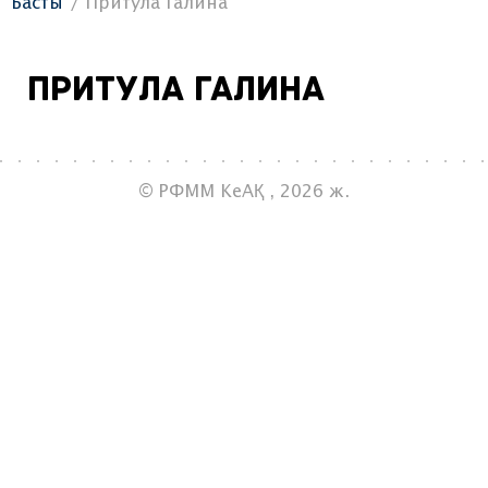
Басты
Притула Галина
Притула Галина
© РФММ КеАҚ , 2026 ж.