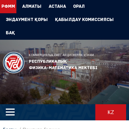
РФММ
Алматы
Астана
Орал
Эндаумент Қоры
Қабылдау комиссиясы
БАҚ
КОММЕРЦИЯЛЫҚ ЕМЕС АКЦИОНЕРЛІК ҚОҒАМ
Республикалық
физика-математика мектебі
KZ