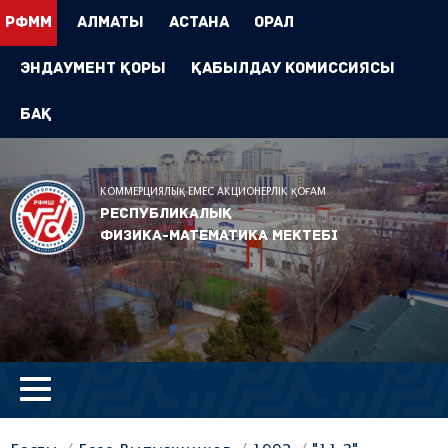
РФММ
Алматы
Астана
Орал
Эндаумент Қоры
Қабылдау комиссиясы
БАҚ
КОММЕРЦИЯЛЫҚ ЕМЕС АКЦИОНЕРЛІК ҚОҒАМ
Республикалық
физика-математика мектебі