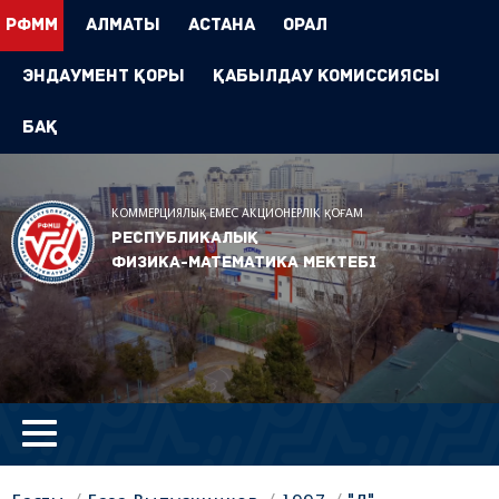
РФММ
Алматы
Астана
Орал
Эндаумент Қоры
Қабылдау комиссиясы
БАҚ
КОММЕРЦИЯЛЫҚ ЕМЕС АКЦИОНЕРЛІК ҚОҒАМ
Республикалық
физика-математика мектебі