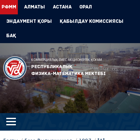
РФММ
Алматы
Астана
Орал
Эндаумент Қоры
Қабылдау комиссиясы
БАҚ
КОММЕРЦИЯЛЫҚ ЕМЕС АКЦИОНЕРЛІК ҚОҒАМ
Республикалық
физика-математика мектебі