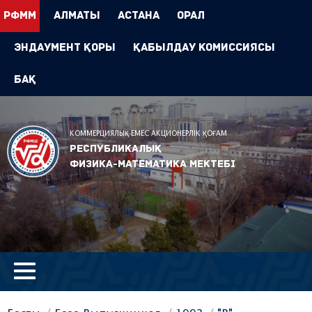
РФММ
Алматы
Астана
Орал
Эндаумент Қоры
Қабылдау комиссиясы
БАҚ
КОММЕРЦИЯЛЫҚ ЕМЕС АКЦИОНЕРЛІК ҚОҒАМ
Республикалық
физика-математика мектебі