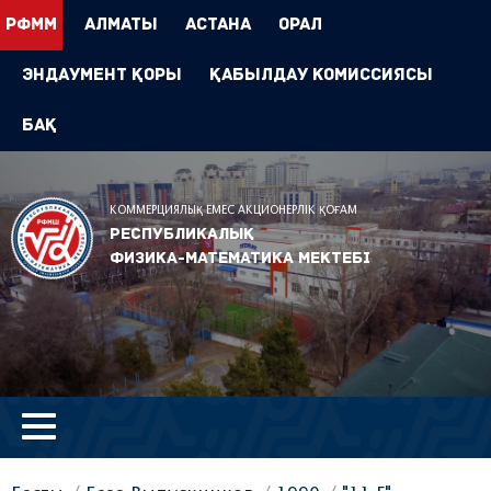
РФММ
Алматы
Астана
Орал
Эндаумент Қоры
Қабылдау комиссиясы
БАҚ
КОММЕРЦИЯЛЫҚ ЕМЕС АКЦИОНЕРЛІК ҚОҒАМ
Республикалық
физика-математика мектебі