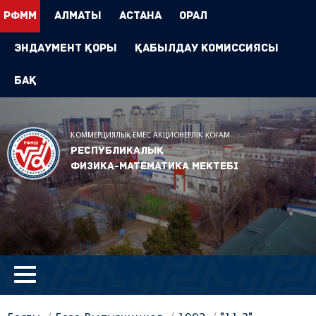
РФММ
Алматы
Астана
Орал
Эндаумент Қоры
Қабылдау комиссиясы
БАҚ
КОММЕРЦИЯЛЫҚ ЕМЕС АКЦИОНЕРЛІК ҚОҒАМ
Республикалық
физика-математика мектебі