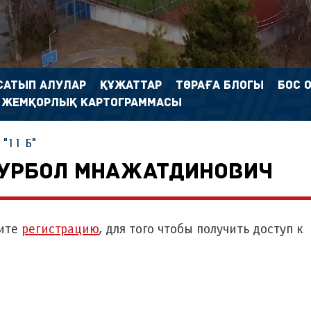
САТЫП АЛУЛАР
ҚҰЖАТТАР
ТӨРАҒА БЛОГЫ
БОС 
 ЖЕМҚОРЛЫҚ КАРТОГРАММАСЫ
"11 Б"
НУРБОЛ МНАЖАТДИНОВИЧ
ите
регистрацию
, для того чтобы получить доступ к