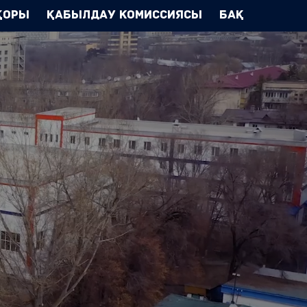
Қоры
Қабылдау комиссиясы
БАҚ