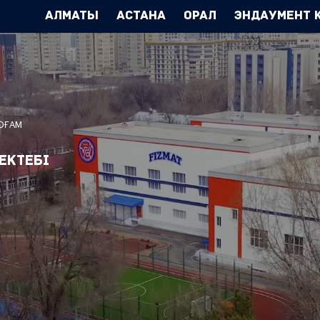
Алматы
Астана
Орал
Эндаумент 
ҚОҒАМ
ектебі