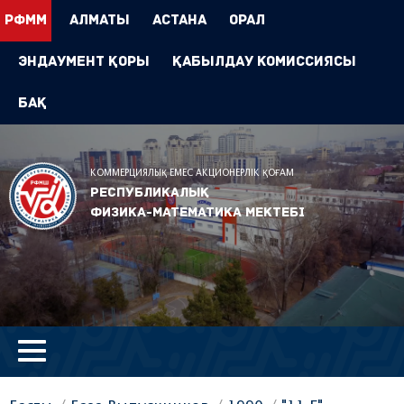
РФММ
Алматы
Астана
Орал
Эндаумент Қоры
Қабылдау комиссиясы
БАҚ
КОММЕРЦИЯЛЫҚ ЕМЕС АКЦИОНЕРЛІК ҚОҒАМ
Республикалық
физика-математика мектебі