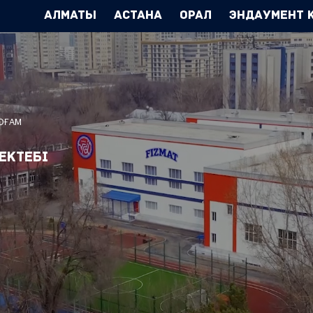
Алматы
Астана
Орал
Эндаумент 
ҚОҒАМ
ектебі