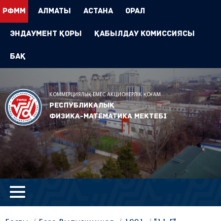
РФММ
Алматы
Астана
Орал
Эндаумент Қоры
Қабылдау комиссиясы
БАҚ
КОММЕРЦИЯЛЫҚ ЕМЕС АКЦИОНЕРЛІК ҚОҒАМ
Республикалық
физика-математика мектебі