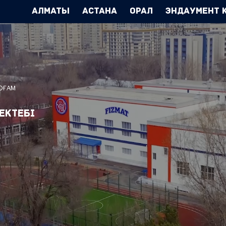
Алматы
Астана
Орал
Эндаумент 
ҚОҒАМ
ектебі