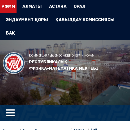
РФММ
Алматы
Астана
Орал
Эндаумент Қоры
Қабылдау комиссиясы
БАҚ
КОММЕРЦИЯЛЫҚ ЕМЕС АКЦИОНЕРЛІК ҚОҒАМ
Республикалық
физика-математика мектебі