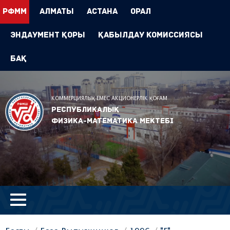
РФММ
Алматы
Астана
Орал
Эндаумент Қоры
Қабылдау комиссиясы
БАҚ
КОММЕРЦИЯЛЫҚ ЕМЕС АКЦИОНЕРЛІК ҚОҒАМ
Республикалық
физика-математика мектебі