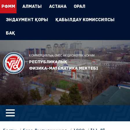
РФММ
Алматы
Астана
Орал
Эндаумент Қоры
Қабылдау комиссиясы
БАҚ
КОММЕРЦИЯЛЫҚ ЕМЕС АКЦИОНЕРЛІК ҚОҒАМ
Республикалық
физика-математика мектебі