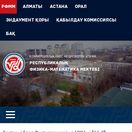
РФММ
Алматы
Астана
Орал
Эндаумент Қоры
Қабылдау комиссиясы
БАҚ
КОММЕРЦИЯЛЫҚ ЕМЕС АКЦИОНЕРЛІК ҚОҒАМ
Республикалық
физика-математика мектебі