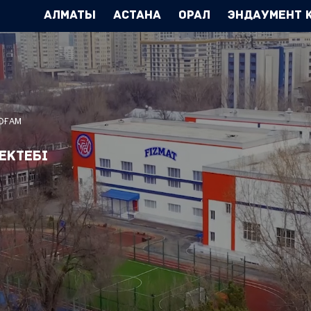
Алматы
Астана
Орал
Эндаумент 
ҚОҒАМ
ектебі