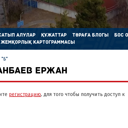
САТЫП АЛУЛАР
ҚҰЖАТТАР
ТӨРАҒА БЛОГЫ
БОС 
 ЖЕМҚОРЛЫҚ КАРТОГРАММАСЫ
"Б"
АНБАЕВ ЕРЖАН
ите
регистрацию
, для того чтобы получить доступ к