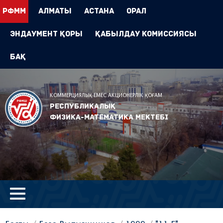
РФММ
Алматы
Астана
Орал
Эндаумент Қоры
Қабылдау комиссиясы
БАҚ
КОММЕРЦИЯЛЫҚ ЕМЕС АКЦИОНЕРЛІК ҚОҒАМ
Республикалық
физика-математика мектебі