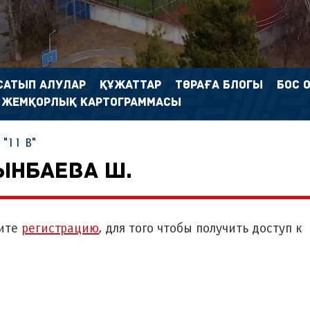
САТЫП АЛУЛАР
ҚҰЖАТТАР
ТӨРАҒА БЛОГЫ
БОС 
 ЖЕМҚОРЛЫҚ КАРТОГРАММАСЫ
"11 В"
ЫНБАЕВА Ш.
ите
регистрацию
, для того чтобы получить доступ к