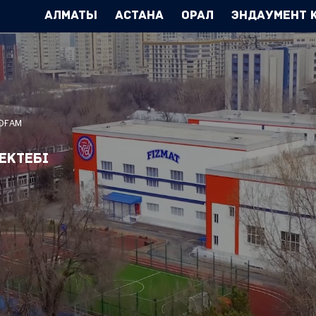
Алматы
Астана
Орал
Эндаумент 
ҚОҒАМ
ектебі