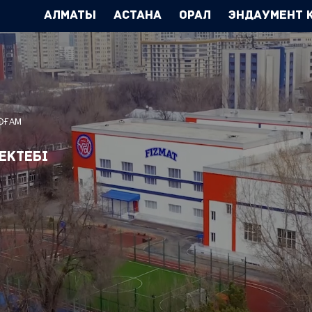
Алматы
Астана
Орал
Эндаумент 
ҚОҒАМ
ектебі