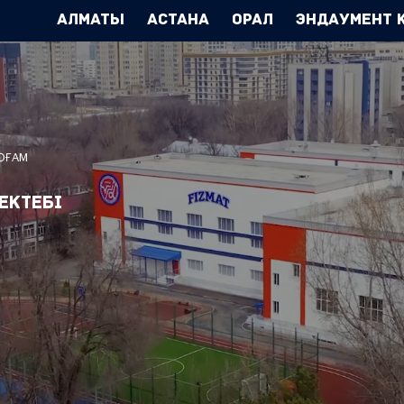
Алматы
Астана
Орал
Эндаумент 
ҚОҒАМ
ектебі