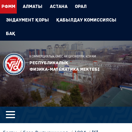
РФММ
Алматы
Астана
Орал
Эндаумент Қоры
Қабылдау комиссиясы
БАҚ
КОММЕРЦИЯЛЫҚ ЕМЕС АКЦИОНЕРЛІК ҚОҒАМ
Республикалық
физика-математика мектебі