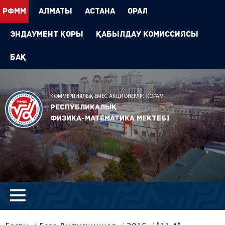
РФММ
Алматы
Астана
Орал
Эндаумент Қоры
Қабылдау комиссиясы
БАҚ
КОММЕРЦИЯЛЫҚ ЕМЕС АКЦИОНЕРЛІК ҚОҒАМ
Республикалық
физика-математика мектебі