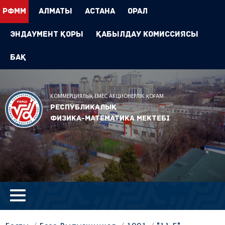
РФММ
Алматы
Астана
Орал
Эндаумент Қоры
Қабылдау комиссиясы
БАҚ
КОММЕРЦИЯЛЫҚ ЕМЕС АКЦИОНЕРЛІК ҚОҒАМ
Республикалық
физика-математика мектебі