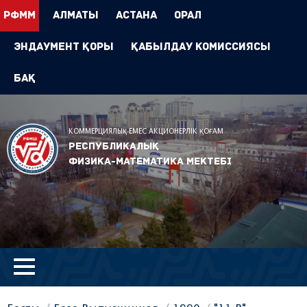
РФММ
Алматы
Астана
Орал
Эндаумент Қоры
Қабылдау комиссиясы
БАҚ
КОММЕРЦИЯЛЫҚ ЕМЕС АКЦИОНЕРЛІК ҚОҒАМ
Республикалық
физика-математика мектебі