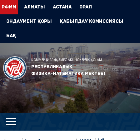
РФММ
Алматы
Астана
Орал
Эндаумент Қоры
Қабылдау комиссиясы
БАҚ
КОММЕРЦИЯЛЫҚ ЕМЕС АКЦИОНЕРЛІК ҚОҒАМ
Республикалық
физика-математика мектебі