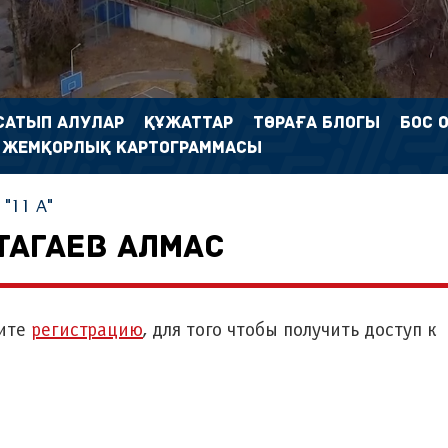
САТЫП АЛУЛАР
ҚҰЖАТТАР
ТӨРАҒА БЛОГЫ
БОС 
 ЖЕМҚОРЛЫҚ КАРТОГРАММАСЫ
"11 A"
ТАГАЕВ АЛМАС
ите
регистрацию
, для того чтобы получить доступ к