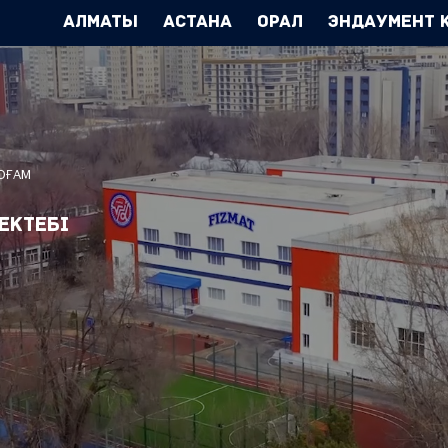
Алматы
Астана
Орал
Эндаумент 
ҚОҒАМ
ектебі