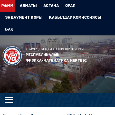
РФММ
Алматы
Астана
Орал
Эндаумент Қоры
Қабылдау комиссиясы
БАҚ
КОММЕРЦИЯЛЫҚ ЕМЕС АКЦИОНЕРЛІК ҚОҒАМ
Республикалық
физика-математика мектебі