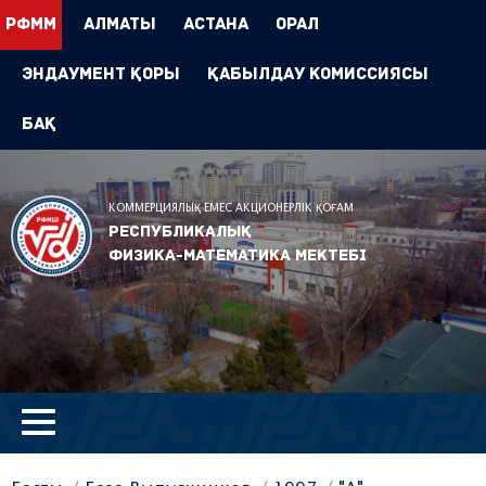
РФММ
Алматы
Астана
Орал
Эндаумент Қоры
Қабылдау комиссиясы
БАҚ
КОММЕРЦИЯЛЫҚ ЕМЕС АКЦИОНЕРЛІК ҚОҒАМ
Республикалық
физика-математика мектебі