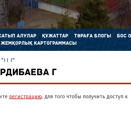
САТЫП АЛУЛАР
ҚҰЖАТТАР
ТӨРАҒА БЛОГЫ
БОС 
 ЖЕМҚОРЛЫҚ КАРТОГРАММАСЫ
"11 Г"
РДИБАЕВА Г
ите
регистрацию
, для того чтобы получить доступ к