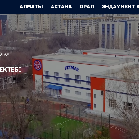
Алматы
Астана
Орал
Эндаумент 
ҚОҒАМ
ектебі