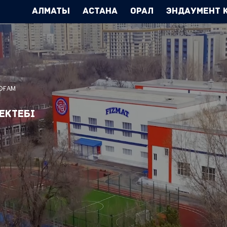
Алматы
Астана
Орал
Эндаумент 
ҚОҒАМ
ектебі