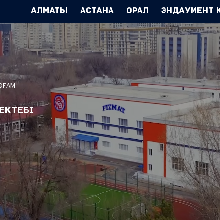
Алматы
Астана
Орал
Эндаумент 
ҚОҒАМ
ектебі