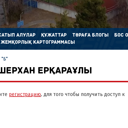
САТЫП АЛУЛАР
ҚҰЖАТТАР
ТӨРАҒА БЛОГЫ
БОС 
 ЖЕМҚОРЛЫҚ КАРТОГРАММАСЫ
"Б"
ШЕРХАН ЕРҚАРАҰЛЫ
ите
регистрацию
, для того чтобы получить доступ к