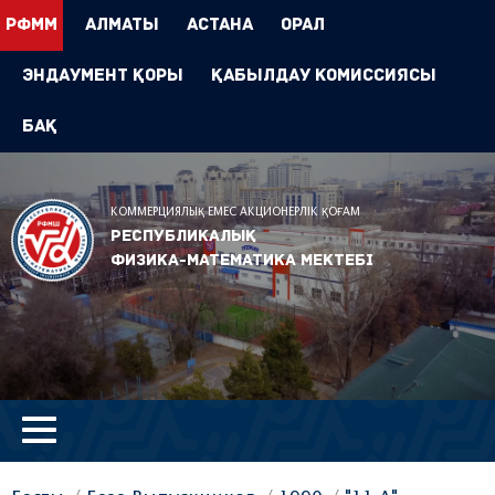
РФММ
Алматы
Астана
Орал
Эндаумент Қоры
Қабылдау комиссиясы
БАҚ
КОММЕРЦИЯЛЫҚ ЕМЕС АКЦИОНЕРЛІК ҚОҒАМ
Республикалық
физика-математика мектебі