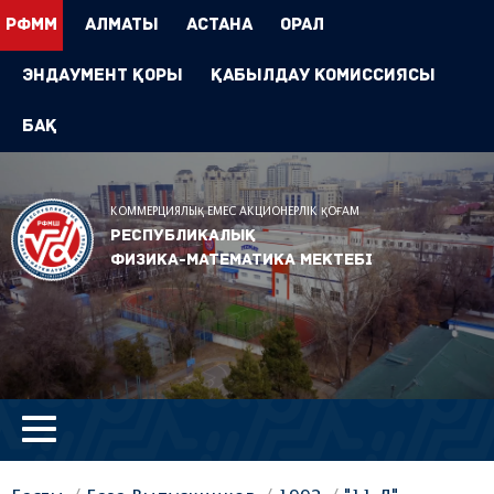
РФММ
Алматы
Астана
Орал
Эндаумент Қоры
Қабылдау комиссиясы
БАҚ
КОММЕРЦИЯЛЫҚ ЕМЕС АКЦИОНЕРЛІК ҚОҒАМ
Республикалық
физика-математика мектебі