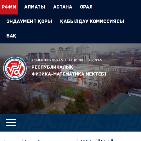
РФММ
Алматы
Астана
Орал
Эндаумент Қоры
Қабылдау комиссиясы
БАҚ
КОММЕРЦИЯЛЫҚ ЕМЕС АКЦИОНЕРЛІК ҚОҒАМ
Республикалық
физика-математика мектебі