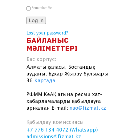
Remember Me
Log In
Lost your password?
БАЙЛАНЫС
МӘЛІМЕТТЕРІ
Бас корпус:
Алматы қаласы, Бостандық
ауданы, Бұхар Жырау бульвары
36
Картада
РФММ КеАҚ атына ресми хат-
хабарламаларды қабылдауға
арналған E-mail:
nao@fizmat.kz
Қабылдау комиссиясы
+7 776 134 4072 (Whatsapp)
admissions@fizmat.kz