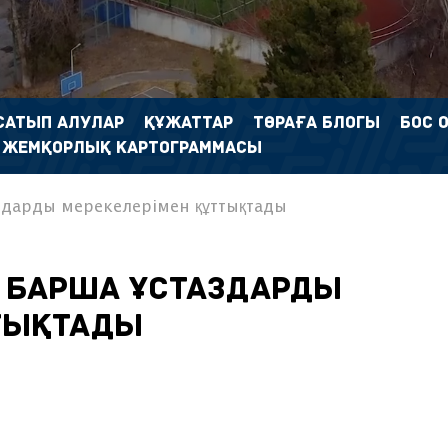
САТЫП АЛУЛАР
ҚҰЖАТТАР
ТӨРАҒА БЛОГЫ
БОС 
 ЖЕМҚОРЛЫҚ КАРТОГРАММАСЫ
здарды мерекелерімен құттықтады
 барша ұстаздарды
тықтады