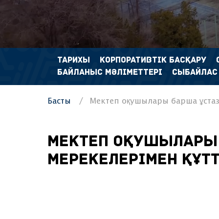
ТАРИХЫ
КОРПОРАТИВТІК БАСҚАРУ
БАЙЛАНЫС МӘЛІМЕТТЕРІ
СЫБАЙЛАС
Басты
Мектеп оқушылары барша ұста
Мектеп оқушылары
мерекелерімен құт