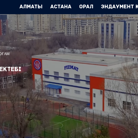
Алматы
Астана
Орал
Эндаумент 
ҚОҒАМ
ектебі