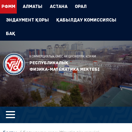
РФММ
Алматы
Астана
Орал
Эндаумент Қоры
Қабылдау комиссиясы
БАҚ
КОММЕРЦИЯЛЫҚ ЕМЕС АКЦИОНЕРЛІК ҚОҒАМ
Республикалық
физика-математика мектебі