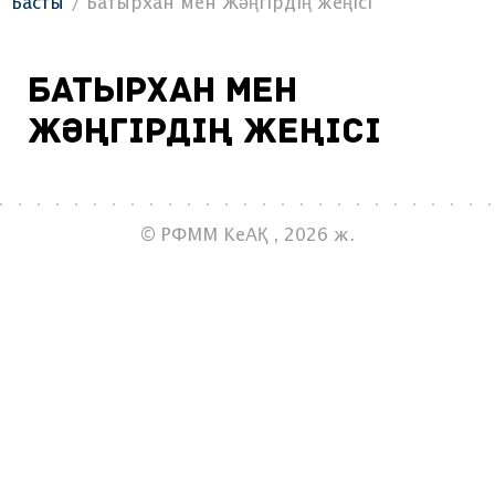
Басты
Батырхан мен Жәңгірдің жеңісі
Батырхан мен
Жәңгірдің жеңісі
© РФММ КеАҚ , 2026 ж.