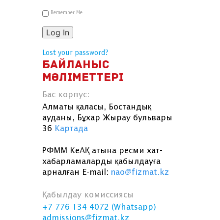
Remember Me
Log In
Lost your password?
БАЙЛАНЫС
МӘЛІМЕТТЕРІ
Бас корпус:
Алматы қаласы, Бостандық
ауданы, Бұхар Жырау бульвары
36
Картада
РФММ КеАҚ атына ресми хат-
хабарламаларды қабылдауға
арналған E-mail:
nao@fizmat.kz
Қабылдау комиссиясы
+7 776 134 4072 (Whatsapp)
admissions@fizmat.kz