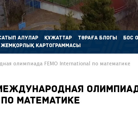
САТЫП АЛУЛАР
ҚҰЖАТТАР
ТӨРАҒА БЛОГЫ
БОС 
 ЖЕМҚОРЛЫҚ КАРТОГРАММАСЫ
ная олимпиада FEMO International по математике
 Международная олимпиа
 по математике