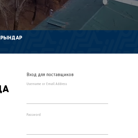
ОРЫНДАР
Вход для поставщиков
Username or Email Address
да
Password