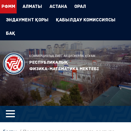
РФММ
Алматы
Астана
Орал
Эндаумент Қоры
Қабылдау комиссиясы
БАҚ
КОММЕРЦИЯЛЫҚ ЕМЕС АКЦИОНЕРЛІК ҚОҒАМ
Республикалық
физика-математика мектебі