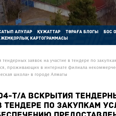
САТЫП АЛУЛАР
ҚҰЖАТТАР
ТӨРАҒА БЛОГЫ
БОС 
 ЖЕМҚОРЛЫҚ КАРТОГРАММАСЫ
 тендерных заявок на участие в тендере по закупка
хся, проживающих в интернате филиала некоммерче
еская школа» в городе Алматы
04-Т/А вскрытия тендерн
в тендере по закупкам ус
обеспечению предоставле