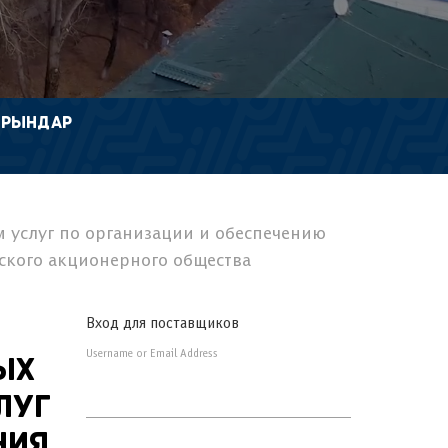
ОРЫНДАР
м услуг по организации и обеспечению
ского акционерного общества
Вход для поставщиков
Username or Email Address
ых
луг
ния