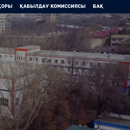
Қоры
Қабылдау комиссиясы
БАҚ