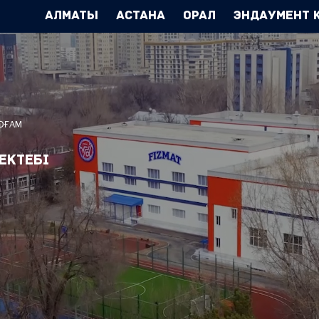
Алматы
Астана
Орал
Эндаумент 
ҚОҒАМ
ектебі