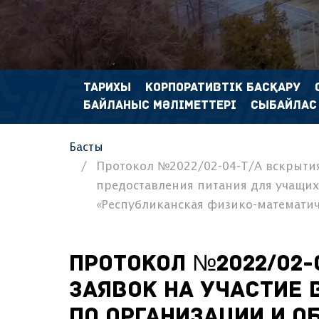
ТАРИХЫ
КОРПОРАТИВТІК БАСҚАРУ
БАЙЛАНЫС МӘЛІМЕТТЕРІ
СЫБАЙЛАС
Басты
Протокол №2022/02-04-Т/А вскрытия
предоставления питания для учащи
«Республиканская физико-математич
Протокол №2022/02-
заявок на участие 
по организации и 