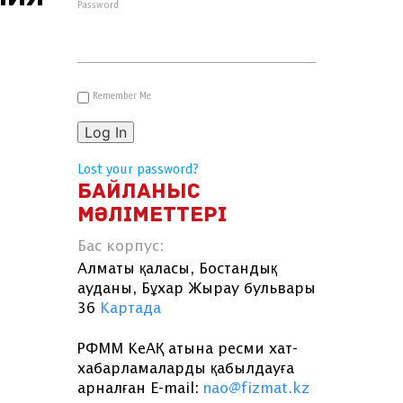
Password
Remember Me
Log In
Lost your password?
БАЙЛАНЫС
МӘЛІМЕТТЕРІ
Бас корпус:
Алматы қаласы, Бостандық
ауданы, Бұхар Жырау бульвары
36
Картада
РФММ КеАҚ атына ресми хат-
хабарламаларды қабылдауға
арналған E-mail:
nao@fizmat.kz